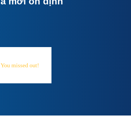
a mới ổn định
You missed out!