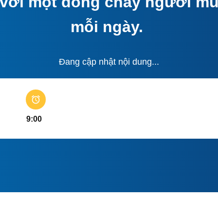
 với một dòng chảy người mu
mỗi ngày.
Đang cập nhật nội dung...
9:00