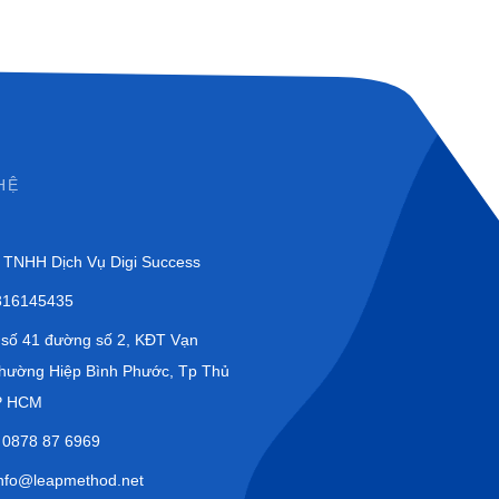
HỆ
 TNHH Dịch Vụ Digi Success
316145435
: số 41 đường số 2, KĐT Vạn
phường
Hiệp Bình Phước, Tp Thủ
P HCM
0878 87 6969
nfo@leapmethod.net