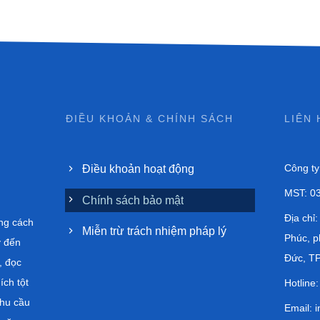
ĐIỀU KHOẢN & CHÍNH SÁCH
LIÊN 
Công ty
Điều khoản hoạt động
MST: 0
Chính sách bảo mật
Địa chỉ
ng cách
Miễn trừ trách nhiệm pháp lý
Phúc, 
ý đến
Đức, T
, đọc
ích tột
Hotline:
nhu cầu
Email:
i