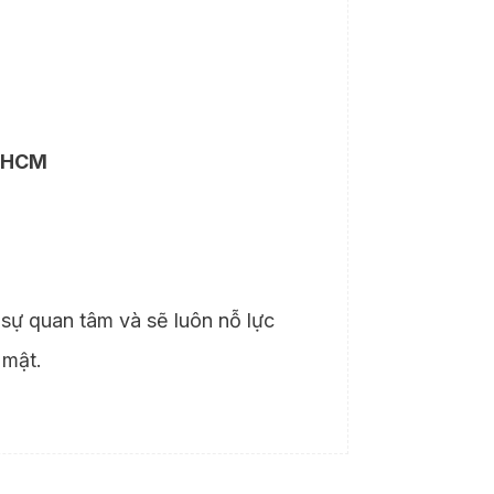
P HCM
 sự quan tâm và sẽ luôn nỗ lực
 mật.