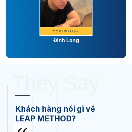
COPYWRITER
Đình Long
They Say
Khách hàng nói gì về
LEAP METHOD?