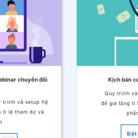
webinar chuyển đổi
Kịch bản c
Quy trình và
 trình và setup hệ
để gia tăng tỉ
 tỉ lệ tham dự và
phẩm
o
Đặt