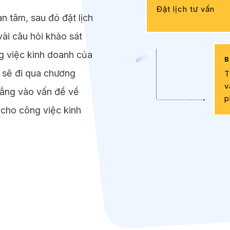
Đặt lịch tư vấn
 tâm, sau đó đặt lịch
vài câu hỏi khảo sát
g việc kinh doanh của
i sẽ đi qua chương
T
v
thẳng vào vấn đề về
p
h cho công việc kinh