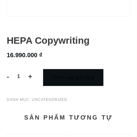
HEPA Copywriting
16.990.000
₫
-
+
Thêm vào giỏ hàng
HEPA
Copywriting
DANH MỤC:
UNCATEGORIZED
số
lượng
SẢN PHẨM TƯƠNG TỰ