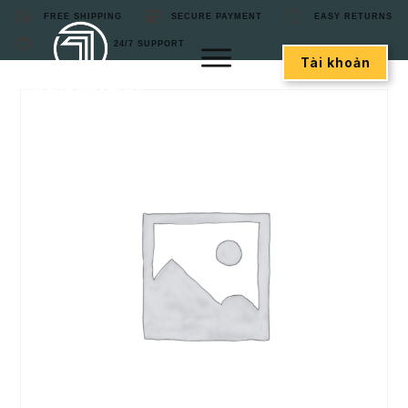
FREE SHIPPING
SECURE PAYMENT
EASY RETURNS
24/7 SUPPORT
Tài khoản