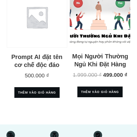
Mọi Người Thường
Prompt AI đặt tên
Ngủ Khi Đặt Hàng
cơ chế độc đáo
Giá
Giá
1.999.000
₫
499.000
₫
500.000
₫
gốc
hiệ
là:
tại
THÊM VÀO GIỎ HÀNG
THÊM VÀO GIỎ HÀNG
1.999.000 ₫.
là:
499