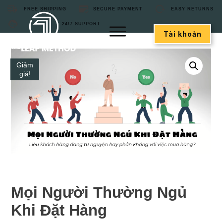
FREE SHIPPING
SECURE PAYMENT
EASY RETURNS
24/7 SUPPORT
Tài khoản
Giảm
giá!
Mọi Người Thường Ngủ
Khi Đặt Hàng