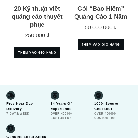
20 Kỹ thuật viết
Gói “Bảo Hiểm”
quảng cáo thuyết
Quảng Cáo 1 Năm
phục
50.000.000
₫
250.000
₫
THÊM VÀO GIỎ HÀNG
THÊM VÀO GIỎ HÀNG
Free Next Day
14 Years Of
100% Secure
Delivery
Experience
Checkout
7 DAYS/WEEK
OVER 400000
OVER 400000
CUSTOMERS
CUSTOMERS
Genuine Local Stock